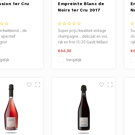
ssion 1er Cru
Empreinte Blanc de
E
Noirs 1er Cru 2017
N
verkwikkend....de
Super prijs/kwaliteit vintage
Su
 aperitief
champagne....delicaat en vol,
ch
gne!
rijk en fris! 17/20 Gault Millau!
rij
€66,30
€6
gelijk
Vergelijk