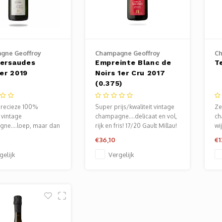
gne Geoffroy
Champagne Geoffroy
Ch
iersaudes
Empreinte Blanc de
T
er 2019
Noirs 1er Cru 2017
(0.375)
precieze 100%
Super prijs/kwaliteit vintage
Ze
 vintage
champagne....delicaat en vol,
ch
ne....loep, maar dan
rijk en fris! 17/20 Gault Millau!
wi
 loepzuiver!
96
€36,10
€1
gelijk
Vergelijk