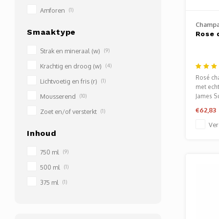
Amforen
(1)
Champa
Smaaktype
Rose 
Strak en mineraal (w)
(9)
Krachtig en droog (w)
(4)
Rosé ch
Lichtvoetig en fris (r)
(1)
met echt
Mousserend
James S
(10)
€62,83
Zoet en/of versterkt
(1)
Ver
Inhoud
750 ml
(9)
500 ml
(1)
375 ml
(1)