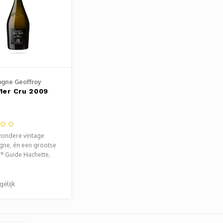
gne Geoffroy
 1er Cru 2009
zondere vintage
ne, én een grootse
*** Guide Hachette,
James Suckling
gelijk