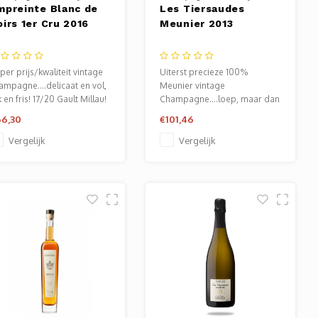
mpreinte Blanc de
Les Tiersaudes
oirs 1er Cru 2016
Meunier 2013
per prijs/kwaliteit vintage
Uiterst precieze 100%
ampagne....delicaat en vol,
Meunier vintage
k en fris! 17/20 Gault Millau!
Champagne....loep, maar dan
ook echt loepzuiver!
6,30
€101,46
Vergelijk
Vergelijk