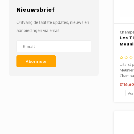
Nieuwsbrief
Ontvang de laatste updates, nieuws en
aanbiedingen via email
Champa
Les T
Meuni
Abonneer
Uiterst 
Meunier
Champag
ook echt
€116,60
Ver