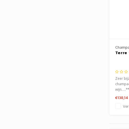
Champa
Terre
Zeer bij
champag
wijn.....
96/100 
€138,14
Ver