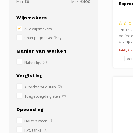
Min: €
0
Max: €
400
Expre
Wijnmakers
Alle wijnmakers
Fris en 
perfecte
Champagne Geoffroy
champa
€48,75
Manier van werken
Ver
Natuurlijk
(2)
Vergisting
Autochtone gisten
(2)
Toegevoegde gisten
(9)
Opvoeding
Houten vaten
(8)
RVS tanks
(8)