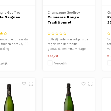
gne Geoffroy
Champagne Geoffroy
Ch
de Saignee
Cumieres Rouge
R
Traditionnel
2
ampagne....maar dan
Stille (!) rode wijn volgens de
So
 fruit en bite! 93/100
regels van de traditie
to
uckling
gemaakt, een multi-vintage
va
die teruggaat tot 2011!
wij
€52,70
€1
0,5
gelijk
Vergelijk