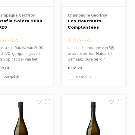
ampagne Geoffroy
Champagne Geoffroy
atafia Solera 2000-
Les Houtrants
020
Complantées
lera stijl Ratafia van 2000
Unieke champagne van 5(!)
t 2020, gerijpt in glazen
druivensoorten! Natuurlijk
ten op het dak van het
gemaakt, pure terroir
nhuis... (Let op, fles bevat
expressie....collectors item in
39,00
€216,20
 L)
prachtige doos!
Vergelijk
Vergelijk