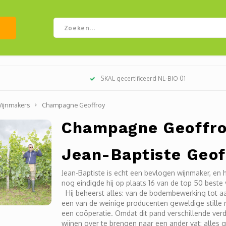
SKAL gecertificeerd NL-BIO 01
ijnmakers
Champagne Geoffroy
Champagne Geoffr
Jean-Baptiste Geof
Jean-Baptiste is echt een bevlogen wijnmaker, en h
nog eindigde hij op plaats 16 van de top 50 best
Hij beheerst alles: van de bodembewerking tot aan
een van de weinige producenten geweldige stille r
een coöperatie. Omdat dit pand verschillende ver
wijnen over te brengen naar een ander vat: alles g