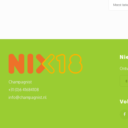
Meest bek
Ni
Ontv
Champagnist
+31 (0)6 41684108
info@champagnist.nl
Vo