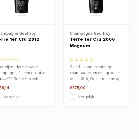
ampagne Geoffroy
Champagne Geoffroy
erre 1er Cru 2012
Terre 1er Cru 2006
Magnum
er bijzondere vintage
Zeer bijzondere vintage
ampagne, én een grootse
champagne, én een grootse
jn.....*** Guide Hachette,
wijn. 2006, Ook nog eens op
/100 James Suckling
Magnum, wat wil je nog
38,14
€375,00
meer?!
Vergelijk
Vergelijk