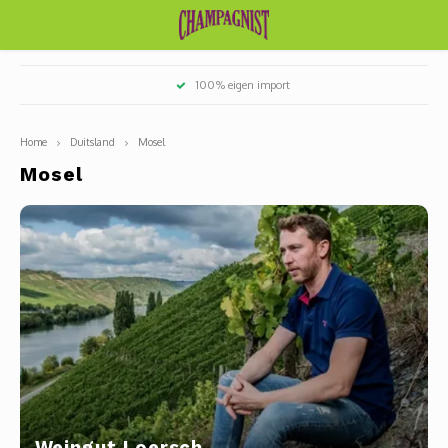
Hoofdmenu / witte wijn smaaktypes
Hoofdmenu / rode wijn smaaktypes
Hoofdmenu / rosé wijn smaaktypes
Hoofdmenu / blauwe druiven
Hoofdmenu / witte druiven
Hoofdmenu / griekenland
Hoofdmenu / oostenrijk
Hoofdmenu / duitsland
Hoofdmenu / frankrijk
100% eigen import
Witte wijn smaaktypes
Rode wijn smaaktypes
Rosé wijn smaaktypes
Blauwe druiven
Witte druiven
Griekenland
Oostenrijk
Duitsland
Frankrijk
Home
Duitsland
Mosel
Alsace
Baden
Burgenland
Macedonië
Chardonnay
Pinot noir / spätburgunder
Fruitig en fris
Fris en jeugdig
Lichtvoetig en fris
Domai
Domai
Antoi
Chate
Domain
Legra
Berth
Domai
Melar
Châte
Mas T
Châte
Weing
Weing
Weing
Weing
Strau
Weing
Thoma
Chris
Micha
Domai
Savag
Meuni
Mosel
Savoie/Bugey
Kremstal
Sauvignon
Malbec
Rond en soepel
Strak en mineraal
Soepel en rond
Famil
Domai
Domai
Geoff
Domai
Domai
Domai
Châte
Domin
Weing
Weing
Weing
Weing
Alte G
Gewur
Blauf
Mosel
Beaujolais
Weinviertel
Riesling
Syrah
Sappig en gestructureerd
Rond en bloemig
Domai
Estell
Marie
Alain 
Châte
Un Coi
Camin
Forge
Der G
Weing
Kraem
Altes
Pouls
Pfalz
Bordeaux
Grüner Veltliner
Cabernet sauvignon
Stevig en kruidig
Krachtig en droog
Camill
Benoî
Domai
Damie
Le San
Mas de
Weing
Picpo
Trous
Württemberg
Bourgogne
Pinot Gris / Grauburgunder
Cabernet franc
Zoet en/of versterkt
Rijp en filmend
Chate
Hugu
Mas L
Domai
Dauve
Châte
Weing
Grena
Dornf
Rheinhessen
Champagne
Pinot Blanc / Weissbrugunder
Gamay
Oxidatief / Sous voile
Pertoi
Eric C
Guy B
Domai
Chass
Mond
Franken
Weingut Loersch