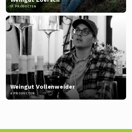
Jura
Chenin
Merlot
Zoet en/of versterkt
Legra
Domai
Melon
Cinsau
17 PRODUCTEN
Languedoc
Sémillon
Grenache
Delou
Scheu
Carig
Loire
Marsanne
Zweigelt
Jean-P
Colom
Xinom
Provence
Roussanne
Overige blauwe druiven
Guill
Auxerr
Sankt
Rhône
Sylvaner / silvaner
Mourvedre
Claud
Gros 
Regen
Sud-Ouest
Viognier
Hervé
Petit
Weingut Vollenweider
Overige witte druiven
Ugni 
6 PRODUCTEN
Musca
Vermen