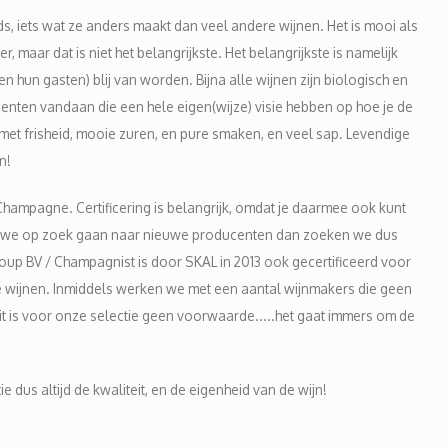
ds, iets wat ze anders maakt dan veel andere wijnen. Het is mooi als
maar dat is niet het belangrijkste. Het belangrijkste is namelijk
hun gasten) blij van worden. Bijna alle wijnen zijn biologisch en
ucenten vandaan die een hele eigen(wijze) visie hebben op hoe je de
 met frisheid, mooie zuren, en pure smaken, en veel sap. Levendige
n!
Champagne. Certificering is belangrijk, omdat je daarmee ook kunt
. Als we op zoek gaan naar nieuwe producenten dan zoeken we dus
Group BV / Champagnist is door SKAL in 2013 ook gecertificeerd voor
ke wijnen. Inmiddels werken we met een aantal wijnmakers die geen
dit is voor onze selectie geen voorwaarde.....het gaat immers om de
 dus altijd de kwaliteit, en de eigenheid van de wijn!