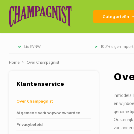
Categorieën
Lid KVNW
100% eigen import
Home
Over Champagnist
Ove
Klantenservice
Inmiddels 
Over Champagnist
en wijnboe
geruime ti
Algemene verkoopvoorwaarden
Oostenrijk 
Privacybeleid
van andere 