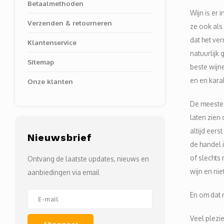
Betaalmethoden
Wijn is er
Verzenden & retourneren
ze ook als 
dat het ve
Klantenservice
natuurlijk
Sitemap
beste wijn
en en kara
Onze klanten
De meeste 
laten zien
altijd eer
Nieuwsbrief
de handel 
of slechts
Ontvang de laatste updates, nieuws en
wijn en nie
aanbiedingen via email
En om dat n
Veel plezi
Abonneer