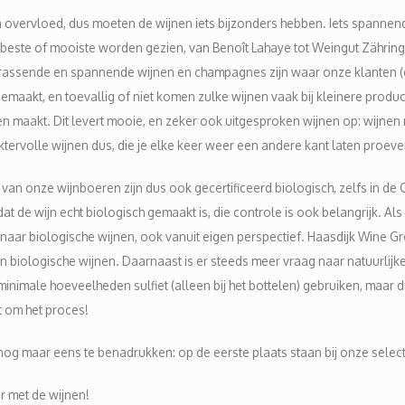
 in overvloed, dus moeten de wijnen iets bijzonders hebben. Iets spannen
beste of mooiste worden gezien, van Benoît Lahaye tot Weingut Zähringer, 
rrassende en spannende wijnen en champagnes zijn waar onze klanten (en 
 gemaakt, en toevallig of niet komen zulke wijnen vaak bij kleinere prod
en maakt. Dit levert mooie, en zeker ook uitgesproken wijnen op: wijnen
ktervolle wijnen dus, die je elke keer weer een andere kant laten proeve
van onze wijnboeren zijn dus ook gecertificeerd biologisch, zelfs in de 
 dat de wijn echt biologisch gemaakt is, die controle is ook belangrijk
st naar biologische wijnen, ook vanuit eigen perspectief. Haasdijk Wine 
in biologische wijnen. Daarnaast is er steeds meer vraag naar natuurlij
 minimale hoeveelheden sulfiet (alleen bij het bottelen) gebruiken, maar 
t om het proces!
og maar eens te benadrukken: op de eerste plaats staan bij onze selectie
er met de wijnen!