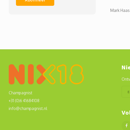
Mark Haasd
Ni
Ontv
Champagnist
+31 (0)6 41684108
info@champagnist.nl
Vo