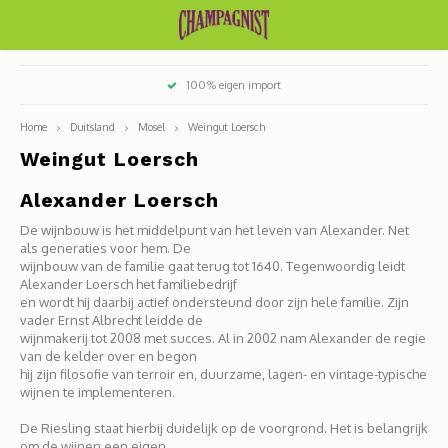
Hoofdmenu / witte wijn smaaktypes
Hoofdmenu / rode wijn smaaktypes
Hoofdmenu / rosé wijn smaaktypes
Hoofdmenu / blauwe druiven
Hoofdmenu / witte druiven
Hoofdmenu / griekenland
Hoofdmenu / oostenrijk
Hoofdmenu / duitsland
Hoofdmenu / frankrijk
100% eigen import
Witte wijn smaaktypes
Rode wijn smaaktypes
Rosé wijn smaaktypes
Blauwe druiven
Witte druiven
Griekenland
Oostenrijk
Duitsland
Frankrijk
Home
Duitsland
Mosel
Weingut Loersch
Weingut Loersch
Alsace
Baden
Burgenland
Macedonië
Chardonnay
Pinot noir / spätburgunder
Fruitig en fris
Fris en jeugdig
Lichtvoetig en fris
Domai
Domai
Antoi
Chate
Domain
Legra
Berth
Domai
Melar
Châte
Mas T
Châte
Weing
Weing
Weing
Strau
Weing
Thoma
Chris
Micha
Domai
Savag
Meuni
Weing
Alexander Loersch
Savoie/Bugey
Kremstal
Sauvignon
Malbec
Rond en soepel
Strak en mineraal
Soepel en rond
Famil
Domai
Domai
Geoff
Domai
Domai
Domai
Châte
Domin
Weing
Weing
Weing
Alte G
Gewur
Blauf
De wijnbouw is het middelpunt van het leven van Alexander. Net
Mosel
Weing
als generaties voor hem. De
Beaujolais
Weinviertel
Riesling
Syrah
Sappig en gestructureerd
Rond en bloemig
Domai
Estell
Marie
Alain 
Châte
Un Coi
Camin
Forge
Der G
Weing
Kraem
Altes
Pouls
wijnbouw van de familie gaat terug tot 1640. Tegenwoordig leidt
Alexander Loersch het familiebedrijf
Pfalz
en wordt hij daarbij actief ondersteund door zijn hele familie. Zijn
Bordeaux
Grüner Veltliner
Cabernet sauvignon
Stevig en kruidig
Krachtig en droog
Camill
Benoî
Domai
Damie
Le San
Mas de
Weing
Picpo
Trous
vader Ernst Albrecht leidde de
wijnmakerij tot 2008 met succes. Al in 2002 nam Alexander de regie
Württemberg
van de kelder over en begon
Bourgogne
Pinot Gris / Grauburgunder
Cabernet franc
Zoet en/of versterkt
Rijp en filmend
Chate
Hugu
Mas L
Domai
Dauve
Châte
Weing
Grena
Dornf
hij zijn filosofie van terroir en, duurzame, lagen- en vintage-typische
wijnen te implementeren.
Rheinhessen
Champagne
Pinot Blanc / Weissbrugunder
Gamay
Oxidatief / Sous voile
Pertoi
Eric C
Guy B
Domai
Chass
Mond
De Riesling staat hierbij duidelijk op de voorgrond. Het is belangrijk
Franken
om de wijnen een eigen,