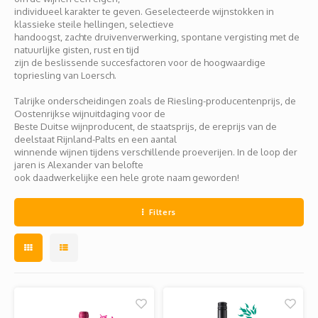
Jura
Chenin
Merlot
Zoet en/of versterkt
Legra
Domai
Melon
Cinsau
individueel karakter te geven. Geselecteerde wijnstokken in
klassieke steile hellingen, selectieve
handoogst, zachte druivenverwerking, spontane vergisting met de
Languedoc
Sémillon
Grenache
Delou
Scheu
Carig
natuurlijke gisten, rust en tijd
zijn de beslissende succesfactoren voor de hoogwaardige
topriesling van Loersch.
Loire
Marsanne
Zweigelt
Jean-P
Colom
Xinom
Talrijke onderscheidingen zoals de Riesling-producentenprijs, de
Provence
Roussanne
Overige blauwe druiven
Oostenrijkse wijnuitdaging voor de
Guill
Auxerr
Sankt
Beste Duitse wijnproducent, de staatsprijs, de ereprijs van de
deelstaat Rijnland-Palts en een aantal
Rhône
Sylvaner / silvaner
Mourvedre
Claud
Gros 
Regen
winnende wijnen tijdens verschillende proeverijen. In de loop der
jaren is Alexander van belofte
ook daadwerkelijke een hele grote naam geworden!
Sud-Ouest
Viognier
Hervé
Petit
Filters
Overige witte druiven
Ugni 
Musca
Vermen