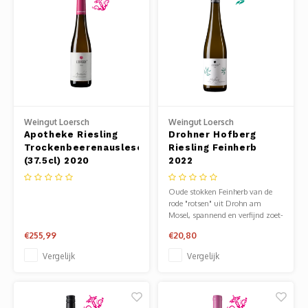
Mauz
Romor
Mülle
Manzo
Weingut Loersch
Weingut Loersch
Apotheke Riesling
Drohner Hofberg
Souvig
Trockenbeerenauslese
Riesling Feinherb
(37.5cl) 2020
2022
Oude stokken Feinherb van de
rode "rotsen" uit Drohn am
Mosel, spannend en verfijnd zoet-
zuur!
€255,99
€20,80
Vergelijk
Vergelijk