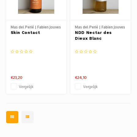
Jura
Chenin
Merlot
Zoet en/of versterkt
Legra
Domai
Melon
Cinsau
Languedoc
Sémillon
Grenache
Delou
Scheu
Carig
Mas del Perié | Fabien Jouves
Mas del Perié | Fabien Jouves
Skin Contact
NDD Nectar des
Loire
Marsanne
Zweigelt
Jean-P
Xinom
Dieux Blanc
Colom
Provence
Roussanne
Overige blauwe druiven
Guill
Sankt
Auxerr
Rhône
Sylvaner / silvaner
Mourvedre
Claud
Regen
Gros 
€23,20
€24,10
Sud-Ouest
Viognier
Hervé
Vergelijk
Vergelijk
Petit
Overige witte druiven
Ugni 
Musca
Vermen