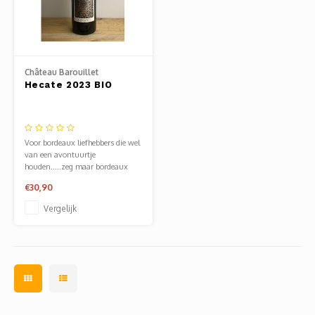
Château Barouillet
Hecate 2023 BIO
Voor bordeaux liefhebbers die wel
van een avontuurtje
houden.....zeg maar bordeaux
moderne stijl, maar dan
€30,90
robuuster.
Vergelijk