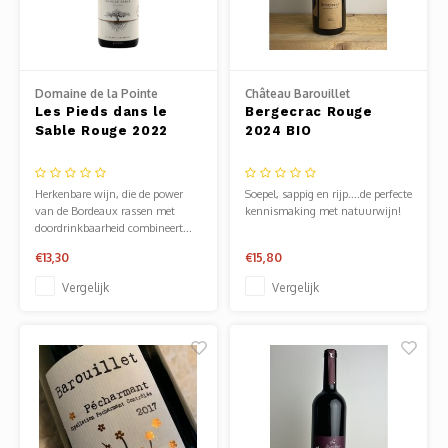
Mauz
Romor
Domaine de la Pointe
Château Barouillet
Mülle
Les Pieds dans le
Bergecrac Rouge
Sable Rouge 2022
2024 BIO
Manzo
Herkenbare wijn, die de power
Soepel, sappig en rijp....de perfecte
Souvig
van de Bordeaux rassen met
kennismaking met natuurwijn!
doordrinkbaarheid combineert...
€13,30
€15,80
Vergelijk
Vergelijk