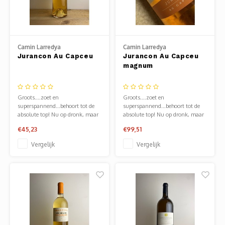
Mauz
Romor
Camin Larredya
Camin Larredya
Mülle
Jurancon Au Capceu
Jurancon Au Capceu
magnum
Manzo
Groots....zoet en
Groots....zoet en
Souvig
superspannend...behoort tot de
superspannend...behoort tot de
absolute top! Nu op dronk, maar
absolute top! Nu op dronk, maar
over 50 jaar nog!
over 50 jaar nog!
€45,23
€99,51
Vergelijk
Vergelijk