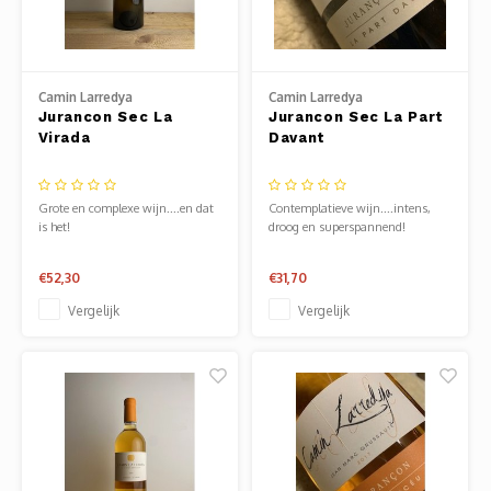
Jura
Chenin
Merlot
Zoet en/of versterkt
Legra
Domai
Melon
Cinsau
Languedoc
Sémillon
Grenache
Delou
Scheu
Carig
Camin Larredya
Camin Larredya
Jurancon Sec La
Jurancon Sec La Part
Loire
Marsanne
Zweigelt
Jean-P
Colom
Xinom
Virada
Davant
Provence
Roussanne
Overige blauwe druiven
Guill
Auxerr
Sankt
Grote en complexe wijn....en dat
Contemplatieve wijn....intens,
is het!
droog en superspannend!
Rhône
Sylvaner / silvaner
Mourvedre
Claud
Gros 
Regen
€52,30
€31,70
Sud-Ouest
Viognier
Hervé
Petit
Vergelijk
Vergelijk
Overige witte druiven
Ugni 
Musca
Vermen