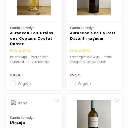
Camin Larredya
Camin Larredya
Jurancon Les Grains
Jurancon Sec La Part
des Copains Costat
Davant magnum
Darrer
Balans wijn.....zoet en toch
Contemplatieve wijn....intens,
spannend.....fris en toch rijp
droog en superspannend!
€31,70
€57,35
Vergelijk
Vergelijk
Camin Larredya
L'Iranja