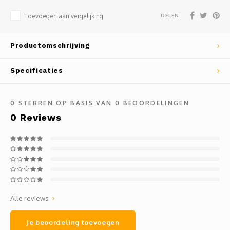
Mauz
DELEN:
Toevoegen aan vergelijking
Romor
Productomschrijving
Mülle
Specificaties
Manzo
0
STERREN OP BASIS VAN
0
BEOORDELINGEN
Souvig
0
Reviews
Alle reviews
Je beoordeling toevoegen