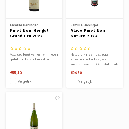
Mauz
Romor
Famille Hebinger
Famille Hebinger
Mülle
Pinot Noir Hengst
Alace Pinot Noir
Grand Cru 2022
Nature 2023
Manzo
Volbloed beest van een wijn, even
Natuurlijk maar juist super
Souvig
geduld; in karaf of in kelder.
zuiver en herkenbaar, we
snappen waarom Odinstal dit als
voorbeeld ziet!
€55,40
€26,50
Vergelijk
Vergelijk