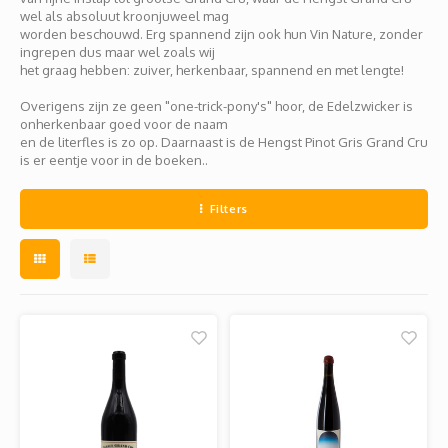
Jura
Chenin
Merlot
Zoet en/of versterkt
Legra
Domai
Melon
Cinsau
wel als absoluut kroonjuweel mag
worden beschouwd. Erg spannend zijn ook hun Vin Nature, zonder
ingrepen dus maar wel zoals wij
Languedoc
Sémillon
Grenache
Delou
Scheu
Carig
het graag hebben: zuiver, herkenbaar, spannend en met lengte!
Overigens zijn ze geen "one-trick-pony's" hoor, de Edelzwicker is
Loire
Marsanne
Zweigelt
Jean-P
Colom
Xinom
onherkenbaar goed voor de naam
en de literfles is zo op. Daarnaast is de Hengst Pinot Gris Grand Cru
Provence
Roussanne
Overige blauwe druiven
is er eentje voor in de boeken..
Guill
Auxerr
Sankt
Rhône
Sylvaner / silvaner
Mourvedre
Claud
Gros 
Regen
Filters
Sud-Ouest
Viognier
Hervé
Petit
Overige witte druiven
Ugni 
Musca
Vermen