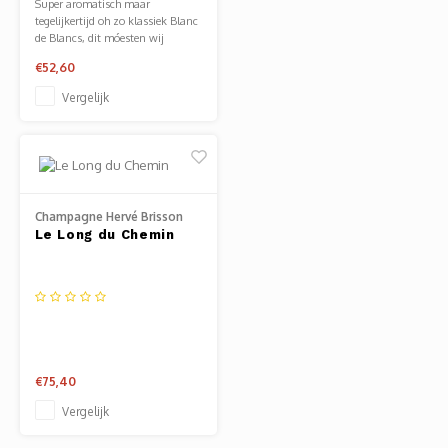
Super aromatisch maar
Mauz
tegelijkertijd oh zo klassiek Blanc
de Blancs, dit móesten wij
Romor
hebben!
€52,60
Vergelijk
Mülle
Manzo
Souvig
Champagne Hervé Brisson
Le Long du Chemin
€75,40
Vergelijk