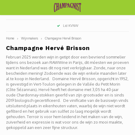
Hoofdmenu / witte wijn smaaktypes
Hoofdmenu / rode wijn smaaktypes
Hoofdmenu / rosé wijn smaaktypes
Hoofdmenu / blauwe druiven
Hoofdmenu / witte druiven
Hoofdmenu / griekenland
Hoofdmenu / oostenrijk
Hoofdmenu / duitsland
Hoofdmenu / frankrijk
NW
100% eigen import
Witte wijn smaaktypes
Rode wijn smaaktypes
Rosé wijn smaaktypes
Blauwe druiven
Witte druiven
Griekenland
Oostenrijk
Duitsland
Frankrijk
Home
Wijnmakers
Champagne Hervé Brisson
Champagne Hervé Brisson
Alsace
Baden
Burgenland
Macedonië
Chardonnay
Pinot noir / spätburgunder
Fruitig en fris
Fris en jeugdig
Lichtvoetig en fris
Domai
Domai
Antoi
Chate
Domain
Legra
Berth
Domai
Melar
Châte
Mas T
Châte
Weing
Weing
Weing
Weing
Strau
Weing
Thoma
Chris
Micha
Domai
Savag
Meuni
Februari 2025 werden wijn in getipt door een bevriend sommelier
tijdens ons bezoek aan RAWWine in Parijs, dit móesten we proeven
Savoie/Bugey
Mosel
Kremstal
Sauvignon
Malbec
Rond en soepel
Strak en mineraal
Soepel en rond
Famil
Domai
Domai
Geoff
Domai
Domai
Domai
Châte
Domin
Weing
Weing
Weing
Weing
Alte G
Gewur
Blauf
want in Nederland was dit nog niet verkrijgbaar. Zonde, naar onze
bescheiden mening! Zodoende was de wijn enkele maanden later
al te koop in Nederland. Domaine Hervé Brisson, opgericht in 1952,
Beaujolais
Pfalz
Weinviertel
Riesling
Syrah
Sappig en gestructureerd
Rond en bloemig
Domai
Estell
Marie
Alain 
Châte
Un Coi
Camin
Forge
Der G
Weing
Kraem
Altes
Pouls
is gevestigd in Vert-Toulon gelegen in de Vallée du Petit Morin
(Côte Sézannais). Hervé heeft het domaine met 3,05 ha 40-jaar
Bordeaux
Württemberg
Grüner Veltliner
Cabernet sauvignon
Stevig en kruidig
Krachtig en droog
Camill
Benoî
Domai
Damie
Le San
Mas de
Weing
Picpo
Trous
oude Chardonnay-stokken geerfd van zijn grootvader en is sinds
2019 biologisch gecertificeerd. De vinificatie van de basiswijn vinds
uitsluitend plaats in eikenhouten vaten, waarbij de wijn niet wordt
Bourgogne
Rheinhessen
Pinot Gris / Grauburgunder
Cabernet franc
Zoet en/of versterkt
Rijp en filmend
Chate
Hugu
Mas L
Domai
Dauve
Châte
Weing
Grena
Dornf
gefilterd en het gebruik van sulfiet zo laag mogelijk wordt
gehouden. Terroir is voor hem leidend in het maken van de wijn,
zuiverheid en expressie is wat voor ons de wijn zo mooi maakte,
Champagne
Franken
Pinot Blanc / Weissbrugunder
Gamay
Oxidatief / Sous voile
Pertoi
Eric C
Guy B
Domai
Chass
Mond
gekoppeld aan een zeer fijne structuur.