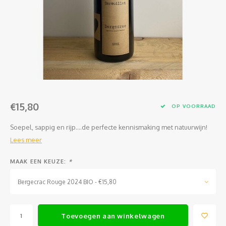
Jura
Chenin
Merlot
Zoet en/of versterkt
Legra
Domai
Melon
Cinsau
Languedoc
Sémillon
Grenache
Delou
Scheu
Carig
Loire
Marsanne
Zweigelt
Jean-P
Colom
Xinom
Provence
Roussanne
Overige blauwe druiven
Guill
Auxerr
Sankt
€15,80
Rhône
Sylvaner / silvaner
Mourvedre
Claud
Gros 
Regen
OP VOORRAAD
Soepel, sappig en rijp....de perfecte kennismaking met natuurwijn!
Sud-Ouest
Viognier
Hervé
Petit
Lees meer
Overige witte druiven
Ugni 
MAAK EEN KEUZE:
*
Musca
Bergecrac Rouge 2024 BIO - €15,80
Vermen
Toevoegen aan winkelwagen