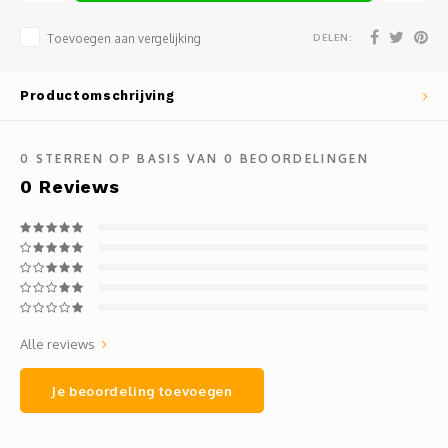
Mauz
DELEN:
Toevoegen aan vergelijking
Romor
Productomschrijving
Mülle
Manzo
0
STERREN OP BASIS VAN
0
BEOORDELINGEN
0
Reviews
Souvig
Alle reviews
Je beoordeling toevoegen