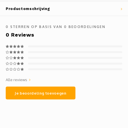
Mauz
Productomschrijving
Romor
0
STERREN OP BASIS VAN
0
BEOORDELINGEN
Mülle
0
Reviews
Manzo
Souvig
Alle reviews
Je beoordeling toevoegen