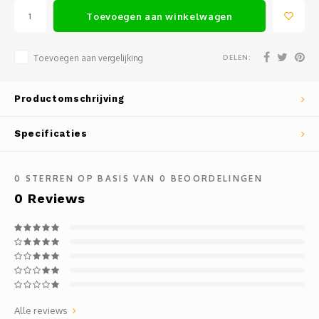
Mauz
Toevoegen aan winkelwagen
Romor
DELEN:
Toevoegen aan vergelijking
Mülle
Productomschrijving
Manzo
Specificaties
Souvig
0
STERREN OP BASIS VAN
0
BEOORDELINGEN
0
Reviews
Alle reviews