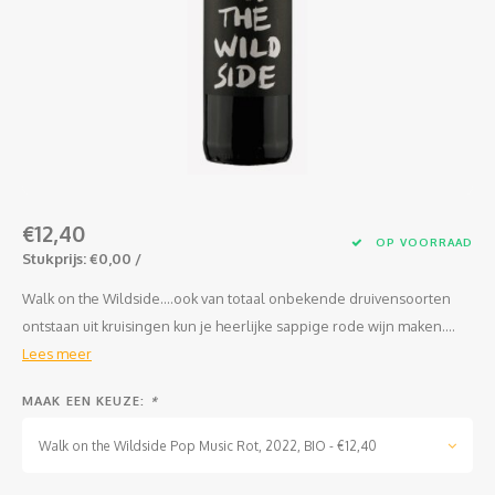
Jura
Chenin
Merlot
Zoet en/of versterkt
Legra
Domai
Melon
Cinsau
Languedoc
Sémillon
Grenache
Delou
Scheu
Carig
Loire
Marsanne
Zweigelt
Jean-P
Colom
Xinom
Provence
Roussanne
Overige blauwe druiven
Guill
Auxerr
Sankt
€12,40
Rhône
Sylvaner / silvaner
Mourvedre
Claud
Gros 
Regen
OP VOORRAAD
Stukprijs: €0,00 /
Sud-Ouest
Viognier
Hervé
Petit
Walk on the Wildside....ook van totaal onbekende druivensoorten
ontstaan uit kruisingen kun je heerlijke sappige rode wijn maken....
Overige witte druiven
Ugni 
Lees meer
Musca
MAAK EEN KEUZE:
*
Walk on the Wildside Pop Music Rot, 2022, BIO - €12,40
Vermen