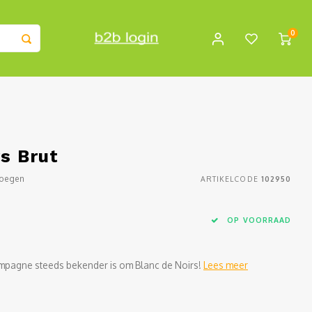
0
rs Brut
voegen
ARTIKELCODE
102950
OP VOORRAAD
hampagne steeds bekender is om Blanc de Noirs!
Lees meer