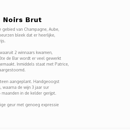
e Noirs Brut
ijke gebied van Champagne, Aube,
eurzen bleek dat er heerlijke,
js.
 waaruit 2 winnaars kwamen,
ôte de Bar wordt er veel gewerkt
gemaakt. Inmiddels staat met Patrice,
aargestoomd.
ksteen aangeplant. Handgeoogst
, waarna de wijn 3 jaar sur
6 maanden in de kelder gerijpt.
uitige geur met genoeg expressie