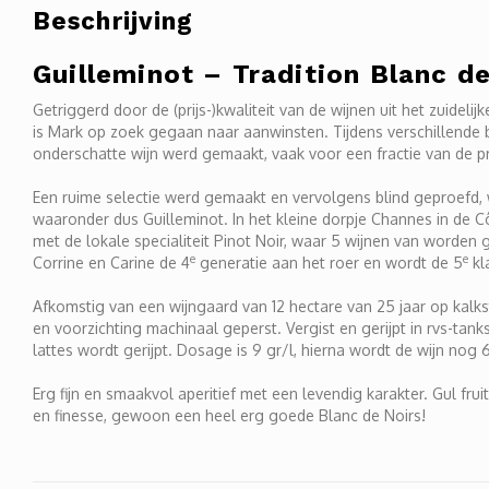
Beschrijving
Guilleminot – Tradition Blanc d
Getriggerd door de (prijs-)kwaliteit van de wijnen uit het zuidel
is Mark op zoek gegaan naar aanwinsten. Tijdens verschillende b
onderschatte wijn werd gemaakt, vaak voor een fractie van de pri
Een ruime selectie werd gemaakt en vervolgens blind geproefd,
waaronder dus Guilleminot. In het kleine dorpje Channes in de C
met de lokale specialiteit Pinot Noir, waar 5 wijnen van worden 
e
e
Corrine en Carine de 4
generatie aan het roer en wordt de 5
kl
Afkomstig van een wijngaard van 12 hectare van 25 jaar op kal
en voorzichting machinaal geperst. Vergist en gerijpt in rvs-tanks
lattes wordt gerijpt. Dosage is 9 gr/l, hierna wordt de wijn nog 
Erg fijn en smaakvol aperitief met een levendig karakter. Gul fr
en finesse, gewoon een heel erg goede Blanc de Noirs!