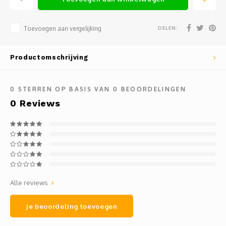
Mauz
Romor
DELEN:
Toevoegen aan vergelijking
Mülle
Productomschrijving
Manzo
0
STERREN OP BASIS VAN
0
BEOORDELINGEN
0
Reviews
Souvig
Alle reviews
Je beoordeling toevoegen