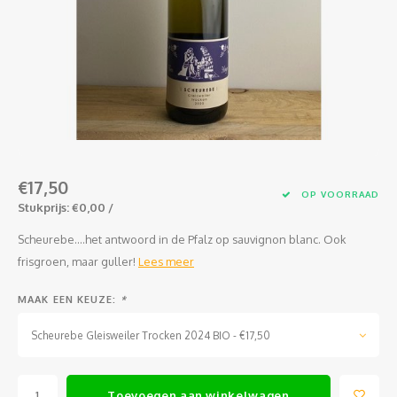
Jura
Chenin
Merlot
Zoet en/of versterkt
Legra
Domai
Melon
Cinsau
Languedoc
Sémillon
Grenache
Delou
Scheu
Carig
Loire
Marsanne
Zweigelt
Jean-P
Colom
Xinom
Provence
Roussanne
Overige blauwe druiven
Guill
Auxerr
Sankt
€17,50
Rhône
Sylvaner / silvaner
Mourvedre
Claud
Gros 
Regen
OP VOORRAAD
Stukprijs: €0,00 /
Sud-Ouest
Viognier
Hervé
Petit
Scheurebe....het antwoord in de Pfalz op sauvignon blanc. Ook
frisgroen, maar guller!
Lees meer
Overige witte druiven
Ugni 
MAAK EEN KEUZE:
*
Musca
Scheurebe Gleisweiler Trocken 2024 BIO - €17,50
Vermen
Toevoegen aan winkelwagen