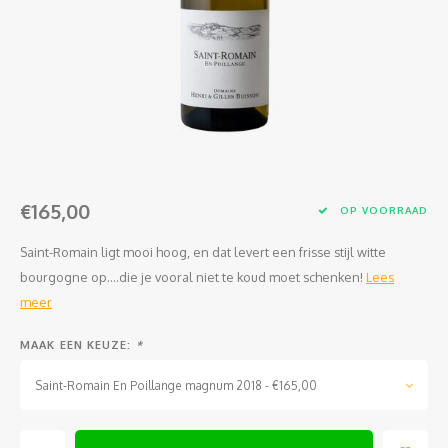
Jura
Chenin
Merlot
Zoet en/of versterkt
Legra
Domai
Melon
Cinsau
Languedoc
Sémillon
Grenache
Delou
Scheu
Carig
Loire
Marsanne
Zweigelt
Jean-P
Colom
Xinom
Provence
Roussanne
Overige blauwe druiven
Guill
Auxerr
Sankt
€165,00
Rhône
Sylvaner / silvaner
Mourvedre
Claud
Gros 
Regen
OP VOORRAAD
Saint-Romain ligt mooi hoog, en dat levert een frisse stijl witte
Sud-Ouest
Viognier
Hervé
Petit
bourgogne op....die je vooral niet te koud moet schenken!
Lees
meer
Overige witte druiven
Ugni 
MAAK EEN KEUZE:
*
Musca
Saint-Romain En Poillange magnum 2018 - €165,00
Vermen