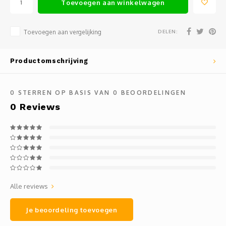
Toevoegen aan winkelwagen
Mauz
Romor
DELEN:
Toevoegen aan vergelijking
Mülle
Productomschrijving
Manzo
0
STERREN OP BASIS VAN
0
BEOORDELINGEN
Souvig
0
Reviews
Alle reviews
Je beoordeling toevoegen