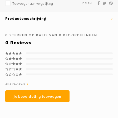
Mauz
DELEN:
Toevoegen aan vergelijking
Romor
Productomschrijving
Mülle
0
STERREN OP BASIS VAN
0
BEOORDELINGEN
Manzo
0
Reviews
Souvig
Alle reviews
Je beoordeling toevoegen