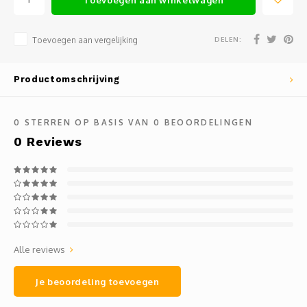
Mauz
Romor
DELEN:
Toevoegen aan vergelijking
Mülle
Productomschrijving
Manzo
0
STERREN OP BASIS VAN
0
BEOORDELINGEN
Souvig
0
Reviews
Alle reviews
Je beoordeling toevoegen