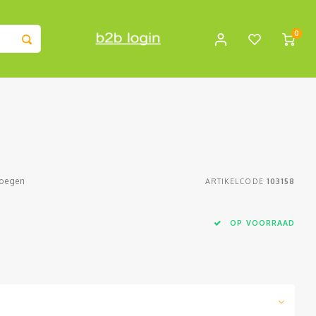
0
voegen
ARTIKELCODE
103158
OP VOORRAAD