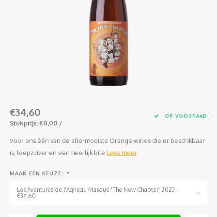
Jura
Chenin
Merlot
Zoet en/of versterkt
Legra
Domai
Melon
Cinsau
Languedoc
Sémillon
Grenache
Delou
Scheu
Carig
Loire
Marsanne
Zweigelt
Jean-P
Colom
Xinom
Provence
Roussanne
Overige blauwe druiven
Guill
Auxerr
Sankt
Rhône
Sylvaner / silvaner
Mourvedre
Claud
Gros 
Regen
€34,60
OP VOORRAAD
Stukprijs: €0,00 /
Sud-Ouest
Viognier
Hervé
Petit
Voor ons één van de allermooiste Orange wines die er beschikbaar
Overige witte druiven
Ugni 
is, loepzuiver en een heerlijk bite
Lees meer
Musca
MAAK EEN KEUZE:
*
Les Aventures de l'Agneau Masqué 'The New Chapter' 2023 -
€34,60
Vermen