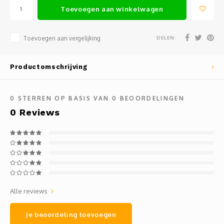
Mauz
Toevoegen aan winkelwagen
Romor
DELEN:
Toevoegen aan vergelijking
Mülle
Productomschrijving
Manzo
0
STERREN OP BASIS VAN
0
BEOORDELINGEN
Souvig
0
Reviews
Alle reviews
Je beoordeling toevoegen