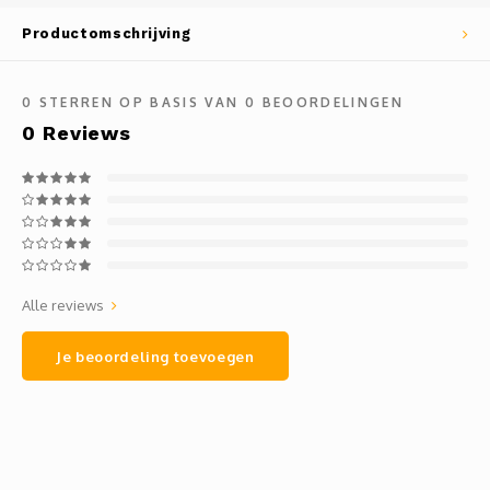
Mauz
Productomschrijving
Romor
0
STERREN OP BASIS VAN
0
BEOORDELINGEN
Mülle
0
Reviews
Manzo
Souvig
Alle reviews
Je beoordeling toevoegen