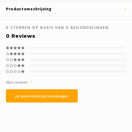
Mauz
Productomschrijving
Romor
0
STERREN OP BASIS VAN
0
BEOORDELINGEN
Mülle
0
Reviews
Manzo
Souvig
Alle reviews
Je beoordeling toevoegen