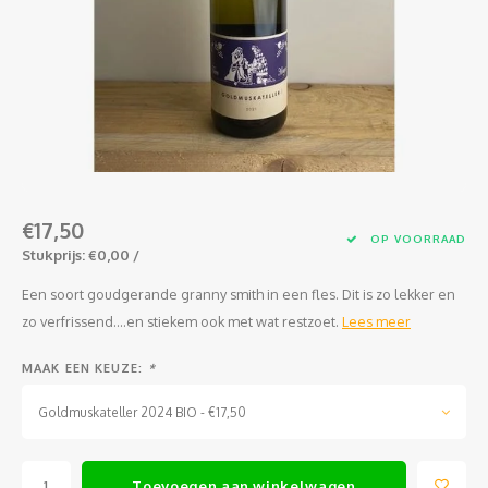
Jura
Chenin
Merlot
Zoet en/of versterkt
Legra
Domai
Melon
Cinsau
Languedoc
Sémillon
Grenache
Delou
Scheu
Carig
Loire
Marsanne
Zweigelt
Jean-P
Colom
Xinom
Provence
Roussanne
Overige blauwe druiven
Guill
Auxerr
Sankt
€17,50
Rhône
Sylvaner / silvaner
Mourvedre
Claud
Gros 
Regen
OP VOORRAAD
Stukprijs: €0,00 /
Sud-Ouest
Viognier
Hervé
Petit
Een soort goudgerande granny smith in een fles. Dit is zo lekker en
zo verfrissend....en stiekem ook met wat restzoet.
Lees meer
Overige witte druiven
Ugni 
MAAK EEN KEUZE:
*
Musca
Goldmuskateller 2024 BIO - €17,50
Vermen
Toevoegen aan winkelwagen