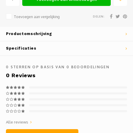
Mauz
Romor
DELEN:
Toevoegen aan vergelijking
Mülle
Productomschrijving
Manzo
Specificaties
Souvig
0
STERREN OP BASIS VAN
0
BEOORDELINGEN
0
Reviews
Alle reviews