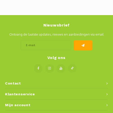
Mauz
Romor
Nieuwsbrief
Mülle
Ontvang de laatste updates, nieuws en aanbiedingen via email
Manzo
Souvig
Volg ons
Contact
Klantenservice
Mijn account