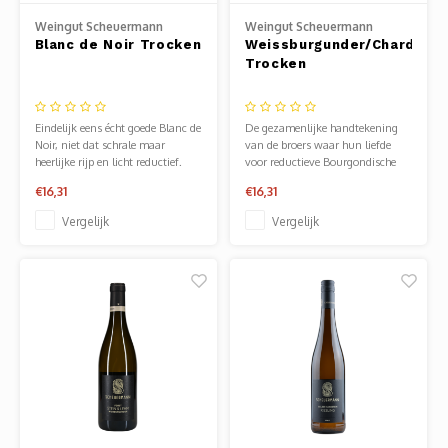
Mauz
Weingut Scheuermann
Weingut Scheuermann
Blanc de Noir Trocken
Weissburgunder/Chardonn
Romor
Trocken
Mülle
Eindelijk eens écht goede Blanc de
De gezamenlijke handtekening
Noir, niet dat schrale maar
van de broers waar hun liefde
Manzo
heerlijke rijp en licht reductief.
voor reductieve Bourgondische
wijn spreekt.
€16,31
€16,31
Souvig
Vergelijk
Vergelijk