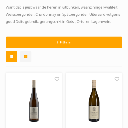
Jura
Chenin
Merlot
Zoet en/of versterkt
Legra
Domai
Melon
Cinsau
Want dát is juist waar de heren in uitblinken, waanzinnige kwaliteit
Weissburgunder, Chardonnay en Spätburgunder. Uiteraard volgens
Languedoc
Sémillon
Grenache
Delou
Scheu
Carig
goed Duits gebruikt gerangschikt in Guts-, Orts- en Lagenwein.
Loire
Marsanne
Zweigelt
Jean-P
Colom
Xinom
Filters
Provence
Roussanne
Overige blauwe druiven
Guill
Auxerr
Sankt
Rhône
Sylvaner / silvaner
Mourvedre
Claud
Gros 
Regen
Sud-Ouest
Viognier
Hervé
Petit
Overige witte druiven
Ugni 
Musca
Vermen