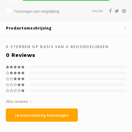
Mauz
DELEN:
Toevoegen aan vergelijking
Romor
Productomschrijving
Mülle
Manzo
0
STERREN OP BASIS VAN
0
BEOORDELINGEN
0
Reviews
Souvig
Alle reviews
Je beoordeling toevoegen