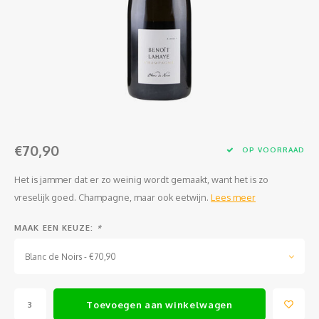
Jura
Chenin
Merlot
Zoet en/of versterkt
Legra
Domai
Melon
Cinsau
Languedoc
Sémillon
Grenache
Delou
Scheu
Carig
Loire
Marsanne
Zweigelt
Jean-P
Colom
Xinom
Provence
Roussanne
Overige blauwe druiven
Guill
Auxerr
Sankt
€70,90
Rhône
Sylvaner / silvaner
Mourvedre
Claud
Gros 
Regen
OP VOORRAAD
Het is jammer dat er zo weinig wordt gemaakt, want het is zo
Sud-Ouest
Viognier
Hervé
Petit
vreselijk goed. Champagne, maar ook eetwijn.
Lees meer
Overige witte druiven
Ugni 
MAAK EEN KEUZE:
*
Musca
Blanc de Noirs - €70,90
Vermen
Toevoegen aan winkelwagen