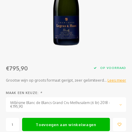
Jura
Chenin
Merlot
Zoet en/of versterkt
Legra
Domai
Melon
Cinsau
Languedoc
Sémillon
Grenache
Delou
Scheu
Carig
Loire
Marsanne
Zweigelt
Jean-P
Colom
Xinom
Provence
Roussanne
Overige blauwe druiven
Guill
Auxerr
Sankt
Rhône
Sylvaner / silvaner
Mourvedre
Claud
Gros 
Regen
€795,90
OP VOORRAAD
Sud-Ouest
Viognier
Hervé
Petit
Grootse wijn op groots formaat gerijpt, zeer gelimiteerd...
Lees meer
Overige witte druiven
Ugni 
MAAK EEN KEUZE:
*
Millésime Blanc de Blancs Grand Cru Methusalem (6 ltr) 2018 -
Musca
€795,90
Vermen
Toevoegen aan winkelwagen