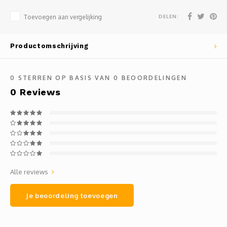
Mauz
DELEN:
Toevoegen aan vergelijking
Romor
Productomschrijving
Mülle
Manzo
0
STERREN OP BASIS VAN
0
BEOORDELINGEN
0
Reviews
Souvig
Alle reviews
Je beoordeling toevoegen